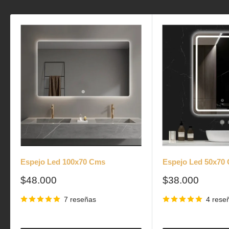
Espejo Led 100x70 Cms
Espejo Led 50x70
Precio
Precio
$48.000
$38.000
de
de
venta
venta
7 reseñas
4 rese