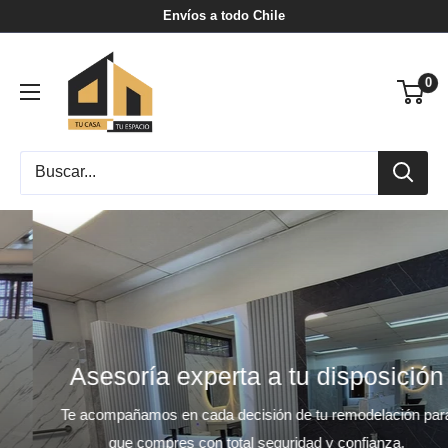
Ir
Envíos a todo Chile
directamente
Tu
al
0
Casa
contenido
Tu
Espacio
Asesoría experta a tu disposición
Te acompañamos en cada decisión de tu remodelación para
que compres con total seguridad y confianza.