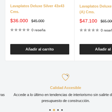
Lavaplatos Deluxe Silver 43x43
Lavaplatos Deluxe 
Cms.
(A) Cms.
Precio
$36.000
Precio
$47.100
Precio
$45.000
Precio
$65.00
habitual
de
habitua
de
venta
venta
0 reseña
0 rese
Añadir al carrito
Añadir al 
Calidad Accesible
Accede a lo último en tendencias de interiorismo sin salirte de tu
presupuesto de construcción.