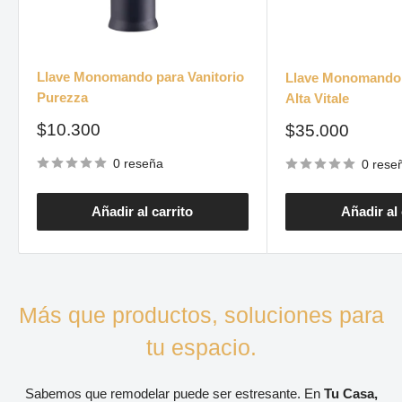
Llave Monomando para Vanitorio
Llave Monomando 
Purezza
Alta Vitale
Precio
$10.300
Precio
$35.000
de
de
venta
venta
0 reseña
0 rese
Añadir al carrito
Añadir al 
Más que productos, soluciones para
tu espacio.
Sabemos que remodelar puede ser estresante. En
Tu Casa,