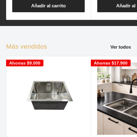
Añadir al carrito
Añadir al 
Más vendidos
Ver todos
Ahorras
$9.000
Ahorras
$17.900