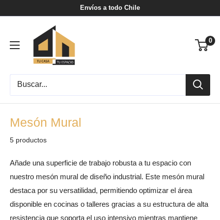
Ir
Envíos a todo Chile
directamente
Tu
al
0
Casa
contenido
Tu
Espacio
Mesón Mural
5 productos
Añade una superficie de trabajo robusta a tu espacio con
nuestro mesón mural de diseño industrial. Este mesón mural
destaca por su versatilidad, permitiendo optimizar el área
disponible en cocinas o talleres gracias a su estructura de alta
resistencia que soporta el uso intensivo mientras mantiene