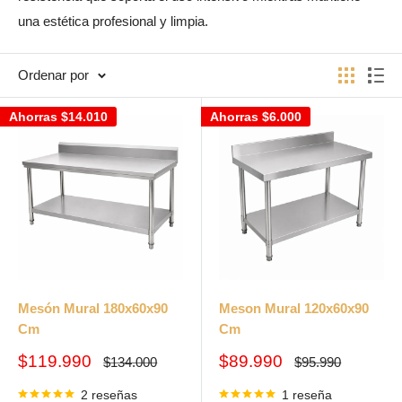
una estética profesional y limpia.
Ordenar por
Ahorras
$14.010
Ahorras
$6.000
Mesón Mural 180x60x90
Meson Mural 120x60x90
Cm
Cm
Precio
Precio
$119.990
$89.990
Precio
Precio
$134.000
$95.990
habitual
habitual
de
de
venta
venta
2 reseñas
1 reseña