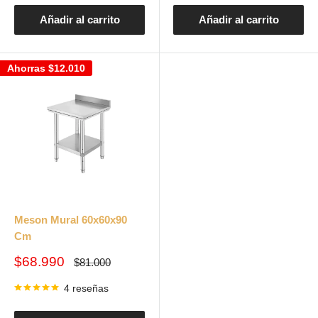
Añadir al carrito
Añadir al carrito
Ahorras
$12.010
Meson Mural 60x60x90
Cm
Precio
$68.990
Precio
$81.000
habitual
de
venta
4 reseñas