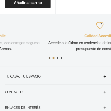
Añadir al carrito
Calidad Accesible
as
Accede a lo último en tendencias de interiorismo sin salirte de
presupuesto de construcción.
TU CASA, TU ESPACIO
Tu aliado en artículos para tu casa, tus espacios. Tenemos
CONTACTO
una gran variedad de opciones con la mejor calidad.
Victoria 343, Santiago.
ENLACES DE INTERÉS
+569 2173 0675