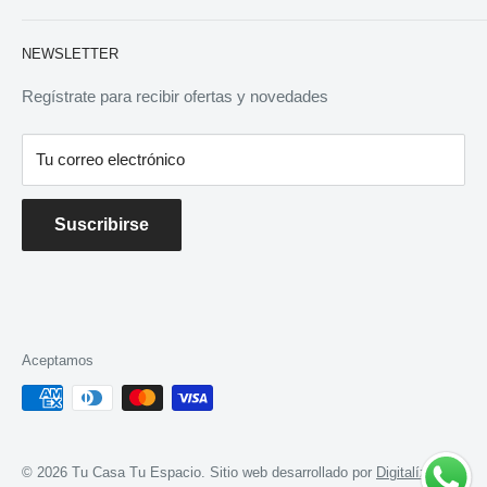
Inicio
ventastucasatuespacio@gmail.com
NEWSLETTER
Nosotros
Horarios: Lun. – Jue.: 10:00 – 18:00 (cierre 12:00 –
Contacto
Regístrate para recibir ofertas y novedades
13:00)
Vie.: 10:00 – 16:00 (cierre 12:00 – 13:00)
Términos y Condiciones
Sáb.: 10:00 – 14:00 (horario corrido)
Tu correo electrónico
Cambios y Reembolsos
Políticas de Privacidad
Suscribirse
Aceptamos
© 2026 Tu Casa Tu Espacio. Sitio web desarrollado por
Digitalízame