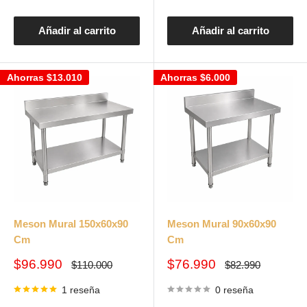
Añadir al carrito
Añadir al carrito
Ahorras
$13.010
Ahorras
$6.000
Meson Mural 150x60x90
Meson Mural 90x60x90
Cm
Cm
Precio
Precio
$96.990
$76.990
Precio
Precio
$110.000
$82.990
habitual
habitual
de
de
venta
venta
1 reseña
0 reseña