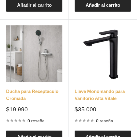
Añadir al carrito
Añadir al carrito
Ducha para Receptaculo
Llave Monomando para
Cromada
Vanitorio Alta Vitale
Precio
Precio
$19.990
$35.000
de
de
venta
venta
0 reseña
0 reseña
Añadir al carrito
Añadir al carrito