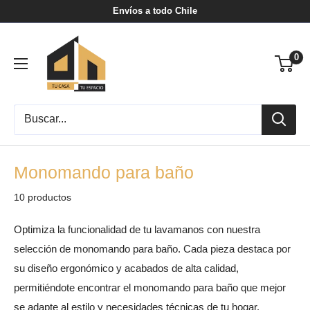
Ir
Envíos a todo Chile
directamente
Tu
al
0
Casa
contenido
Tu
Espacio
Monomando para baño
10 productos
Optimiza la funcionalidad de tu lavamanos con nuestra
selección de monomando para baño. Cada pieza destaca por
su diseño ergonómico y acabados de alta calidad,
permitiéndote encontrar el monomando para baño que mejor
se adapte al estilo y necesidades técnicas de tu hogar.