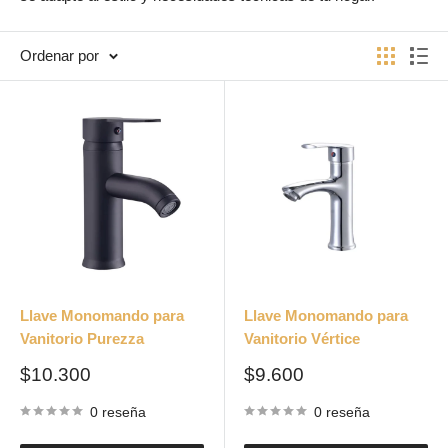
Ordenar por
Llave Monomando para
Llave Monomando para
Vanitorio Purezza
Vanitorio Vértice
Precio
Precio
$10.300
$9.600
de
de
venta
venta
0 reseña
0 reseña