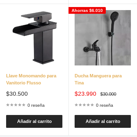
Ahorras
$6.010
Llave Monomando para
Ducha Manguera para
Vanitorio Flusso
Tina
Precio
Precio
$30.500
$23.990
Precio
$30.000
habitual
de
de
venta
venta
0 reseña
0 reseña
Añadir al carrito
Añadir al carrito