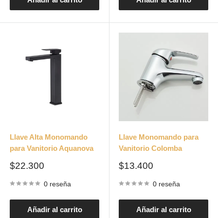
Llave Alta Monomando
Llave Monomando para
para Vanitorio Aquanova
Vanitorio Colomba
Precio
Precio
$22.300
$13.400
de
de
venta
venta
0 reseña
0 reseña
Añadir al carrito
Añadir al carrito