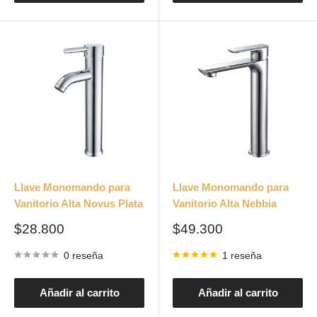
Llave Monomando para
Llave Monomando para
Vanitorio Alta Novus Plata
Vanitorio Alta Nebbia
Precio
Precio
$28.800
$49.300
de
de
venta
venta
0 reseña
1 reseña
Añadir al carrito
Añadir al carrito