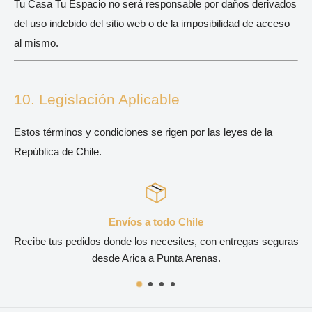
Tu Casa Tu Espacio no será responsable por daños derivados
del uso indebido del sitio web o de la imposibilidad de acceso
al mismo.
10. Legislación Aplicable
Estos términos y condiciones se rigen por las leyes de la
República de Chile.
e
Calidad Accesible
 con entregas seguras
Accede a lo último en tendencias de interio
nas.
presupuesto de construc