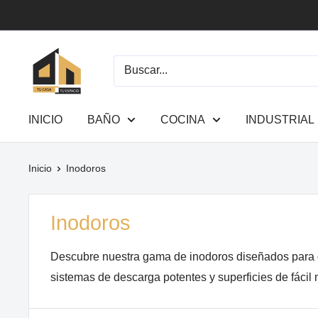
Ir
directamente
al
Tu
contenido
Casa
Tu
Espacio
INICIO
BAÑO
COCINA
INDUSTRIAL
Inicio
Inodoros
Inodoros
Descubre nuestra gama de inodoros diseñados para of
sistemas de descarga potentes y superficies de fácil 