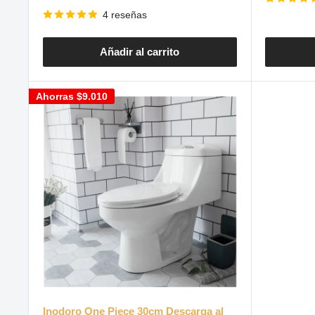
venta
de
venta
4 reseñas
Añadir al carrito
Ahorras
$9.010
Inodoro One Piece 30cm Descarga al