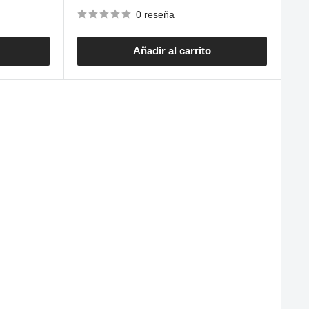
de
venta
0 reseña
Añadir al carrito