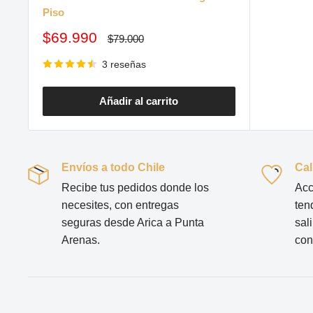
Piso
Precio
$69.990
Precio
$79.000
habitual
de
venta
3 reseñas
Añadir al carrito
Envíos a todo Chile
Cal
Recibe tus pedidos donde los
Acc
necesites, con entregas
ten
seguras desde Arica a Punta
sal
Arenas.
con