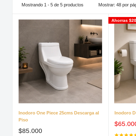
Mostrando 1 - 5 de 5 productos
Mostrar: 48 por pá
Ahorras
$20
Inodoro One Piece 25cms Descarga al
Inodoro D
Piso
Precio
$65.00
de
Precio
$85.000