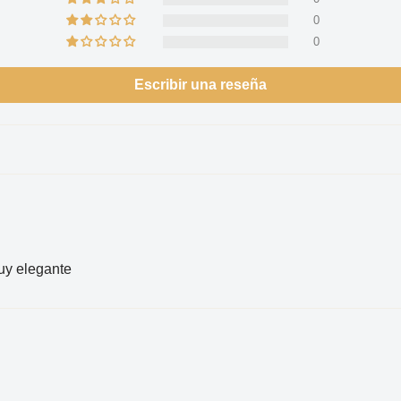
0
0
Escribir una reseña
muy elegante