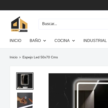
Ir
directamente
al
Tu
contenido
Casa
Tu
Espacio
INICIO
BAÑO
COCINA
INDUSTRIAL
Inicio
Espejo Led 50x70 Cms