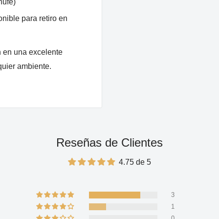
hufe)
nible para retiro en
n en una excelente
quier ambiente.
Reseñas de Clientes
4.75 de 5
3
1
0