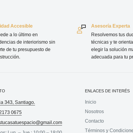
idad Accesible
Asesoría Experta
ede a lo último en
Resolvemos tus du
dencias de interiorismo sin
técnicas y te orien
irte de tu presupuesto de
elegir la solución m
strucción.
adecuada para tu p
TO
ENLACES DE INTERÉS
Inicio
ia 343, Santiago.
Nosotros
2173 0675
Contacto
stucasatuespacio@gmail.com
Términos y Condicion
os: Lun. – Jue.: 10:00 – 18:00