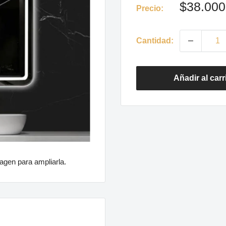
Precio
$38.000
Precio:
de
venta
Cantidad:
Añadir al carr
agen para ampliarla.