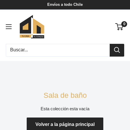
Ir
Envíos a todo Chile
directamente
Tu
al
0
Casa
contenido
Tu
Espacio
Sala de baño
Esta colección esta vacía
Volver a la página principal