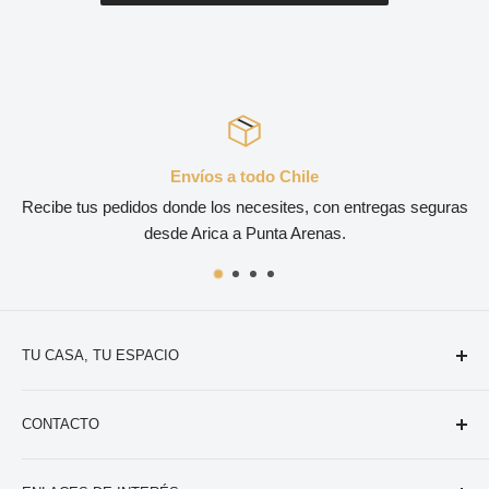
Envíos a todo Chile
Recibe tus pedidos donde los necesites, con entregas seguras
desde Arica a Punta Arenas.
TU CASA, TU ESPACIO
Tu aliado en artículos para tu casa, tus espacios. Tenemos
CONTACTO
una gran variedad de opciones con la mejor calidad.
Victoria 343, Santiago.