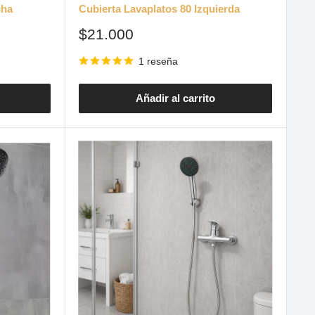
cha
Cubierta Lavaplatos 80 Izquierda
Precio
$21.000
de
venta
1 reseña
Añadir al carrito