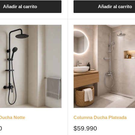
Añadir al carrito
Añadir al carrito
Ducha Notte
Columna Ducha Plateada
Precio
0
$59.990
de