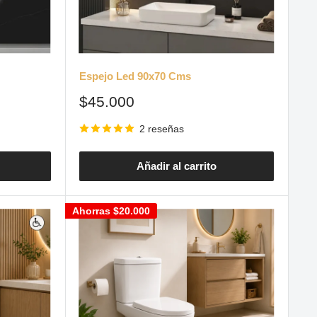
Espejo Led 90x70 Cms
Precio
$45.000
de
venta
2 reseñas
Añadir al carrito
Ahorras
$20.000