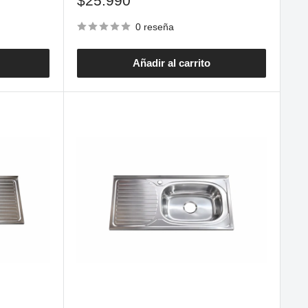
$25.990
de
venta
0 reseña
Añadir al carrito