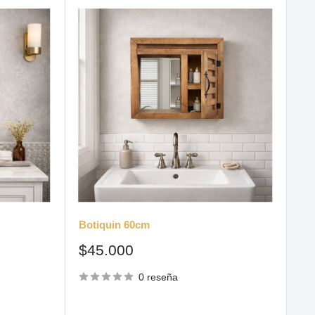
Botiquin 60cm
Precio
$45.000
de
venta
0 reseña