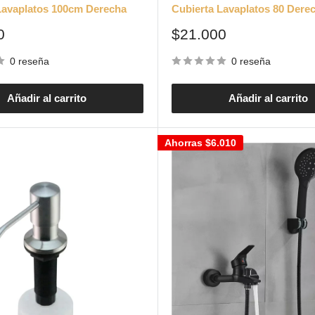
Lavaplatos 100cm Derecha
Cubierta Lavaplatos 80 Dere
Precio
0
$21.000
de
venta
0 reseña
0 reseña
Añadir al carrito
Añadir al carrito
Ahorras
$6.010