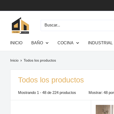
Ir
directamente
al
Tu
contenido
Casa
Tu
Espacio
INICIO
BAÑO
COCINA
INDUSTRIAL
Inicio
Todos los productos
Todos los productos
Mostrando 1 - 48 de 224 productos
Mostrar: 48 po