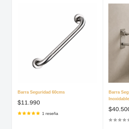
Barra Seguridad 60cms
Barra Seg
Inoxidabl
Precio
$11.990
de
Precio
$40.50
venta
1 reseña
de
venta