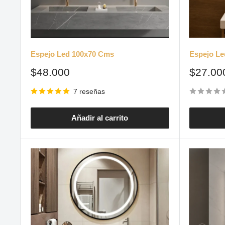
Espejo Led 100x70 Cms
Espejo Le
Precio
Precio
$48.000
$27.00
de
de
venta
venta
7 reseñas
Añadir al carrito