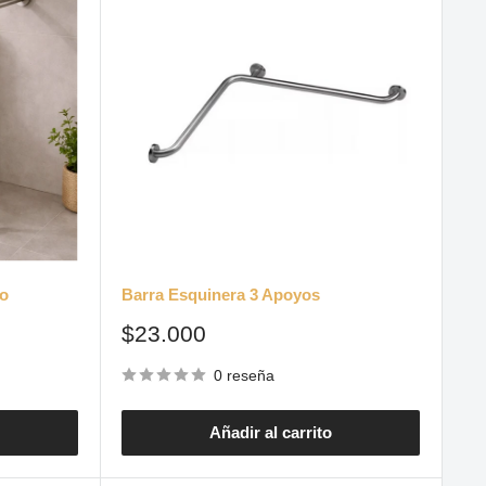
so
Barra Esquinera 3 Apoyos
Precio
$23.000
de
venta
0 reseña
Añadir al carrito