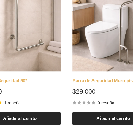
Seguridad 90º
Barra de Seguridad Muro-pi
Precio
0
$29.000
de
venta
1 reseña
0 reseña
Añadir al carrito
Añadir al carrito