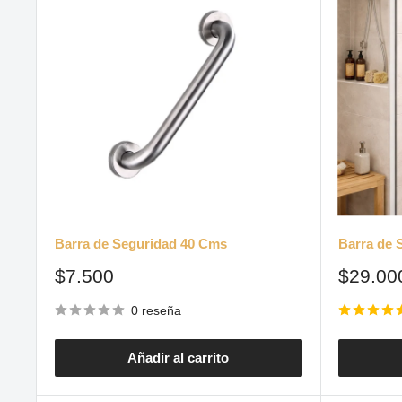
Barra de Seguridad 40 Cms
Barra de 
Precio
Precio
$7.500
$29.00
de
de
venta
venta
0 reseña
Añadir al carrito