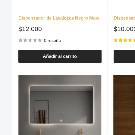
Dispensador de Lavalozas Negro Mate
Dispensad
Precio
Precio
$12.000
$10.00
de
de
venta
venta
0 reseña
Añadir al carrito