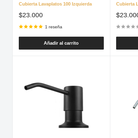
Cubierta Lavaplatos 100 Izquierda
Cubierta 
Precio
Precio
$23.000
$23.00
de
de
venta
venta
1 reseña
Añadir al carrito