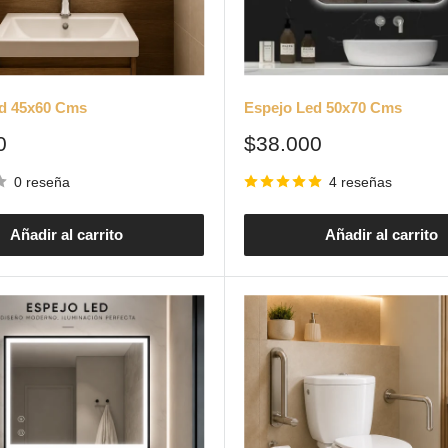
d 45x60 Cms
Espejo Led 50x70 Cms
Precio
0
$38.000
de
venta
0 reseña
4 reseñas
Añadir al carrito
Añadir al carrito