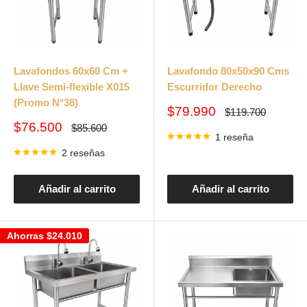
Lavafondos 60x60 Cm +
Lavafondo 80x50x90 Cms
Llave Semi-flexible X015
Escurridor Derecho
(Promo N°38)
Precio
$79.990
Precio
$119.700
habitual
de
Precio
$76.500
Precio
$85.600
venta
habitual
1 reseña
de
venta
2 reseñas
Añadir al carrito
Añadir al carrito
Ahorras
$24.010