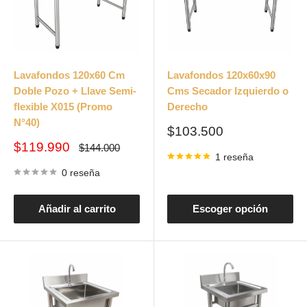
Lavafondos 120x60 Cm
Lavafondos 120x60x90
Doble Pozo + Llave Semi-
Cms Secador Izquierdo o
flexible X015 (Promo
Derecho
N°40)
Precio
$103.500
de
Precio
$119.990
Precio
$144.000
venta
habitual
1 reseña
de
venta
0 reseña
Añadir al carrito
Escoger opción