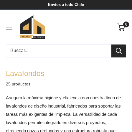
Ir
Envíos a todo Chile
directamente
Tu
al
0
Casa
contenido
Tu
Espacio
Lavafondos
25 productos
Asegura la máxima higiene y eficiencia con nuestra línea de
lavafondos de diseño industrial, fabricados para soportar las
tareas más exigentes de limpieza. La versatilidad de cada
lavafondos permite integrarlo en diversos proyectos,
ofreciendo pozas profundas y una estructura robusta que