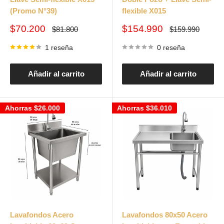
(Promo N°39)
flexible X015
Precio
Precio
$70.200
$154.990
Precio
Precio
$81.800
$159.990
habitual
habitual
de
de
venta
venta
1 reseña
0 reseña
Añadir al carrito
Añadir al carrito
Ahorras
$26.000
Ahorras
$36.010
Lavafondos Acero
Lavafondos 80x50 Acero