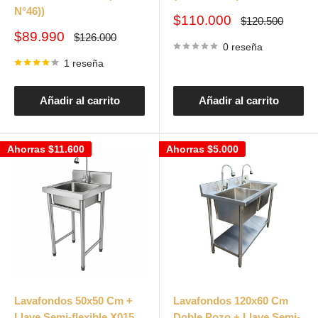
N°46))
Precio
$110.000
Precio
$120.500
habitual
de
Precio
$89.990
Precio
$126.000
venta
habitual
0 reseña
de
venta
1 reseña
Añadir al carrito
Añadir al carrito
Ahorras
$11.600
Ahorras
$5.000
Lavafondos 50x50 Cm +
Lavafondos 120x60 Cm
Llave Semi-flexible X015
Doble Pozo + Llave Semi-