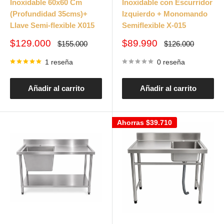
Inoxidable 60x60 Cm
Inoxidable con Escurridor
(Profundidad 35cms)+
Izquierdo + Monomando
Llave Semi-flexible X015
Semiflexible X-015
Precio
Precio
$129.000
$89.990
Precio
Precio
$155.000
$126.000
habitual
habitual
de
de
venta
venta
1 reseña
0 reseña
Añadir al carrito
Añadir al carrito
Ahorras
$39.710