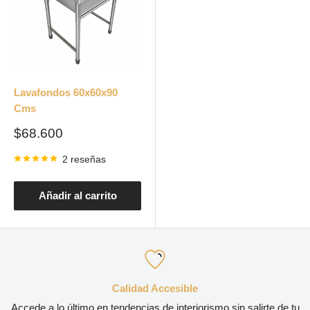
Lavafondos 60x60x90
Cms
Precio
$68.600
de
venta
2 reseñas
Añadir al carrito
Calidad Accesible
Accede a lo último en tendencias de interiorismo sin salirte de tu