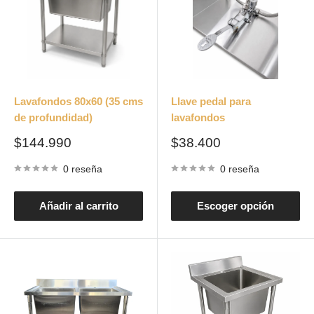
Lavafondos 80x60 (35 cms
Llave pedal para
de profundidad)
lavafondos
Precio
Precio
$144.990
$38.400
de
de
venta
venta
0 reseña
0 reseña
Añadir al carrito
Escoger opción