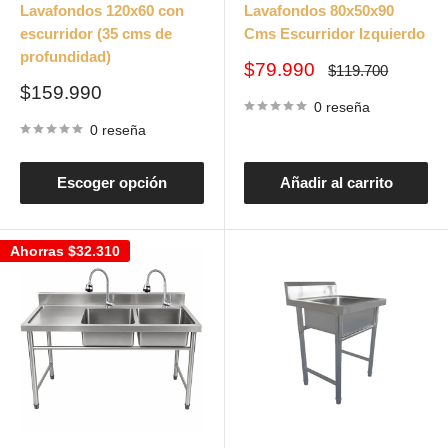
Lavafondos 120x60 con
Lavafondos 80x50x90
escurridor (35 cms de
Cms Escurridor Izquierdo
profundidad)
Precio
$79.990
Precio
$119.700
habitual
de
Precio
$159.990
venta
0 reseña
de
venta
0 reseña
Escoger opción
Añadir al carrito
Ahorras
$32.310