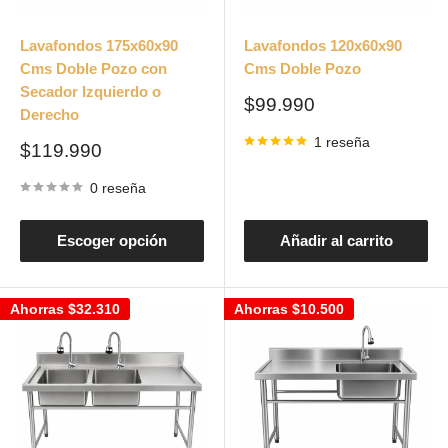
Lavafondos 175x60x90
Lavafondos 120x60x90
Cms Doble Pozo con
Cms Doble Pozo
Secador Izquierdo o
Precio
$99.990
Derecho
de
venta
1 reseña
Precio
$119.990
de
venta
0 reseña
Escoger opción
Añadir al carrito
Ahorras
$32.310
Ahorras
$10.500