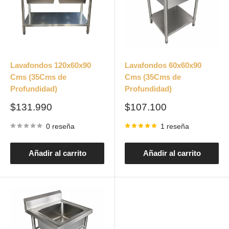
Lavafondos 120x60x90
Lavafondos 60x60x90
Cms (35Cms de
Cms (35Cms de
Profundidad)
Profundidad)
Precio
Precio
$131.990
$107.100
de
de
venta
venta
0 reseña
1 reseña
Añadir al carrito
Añadir al carrito