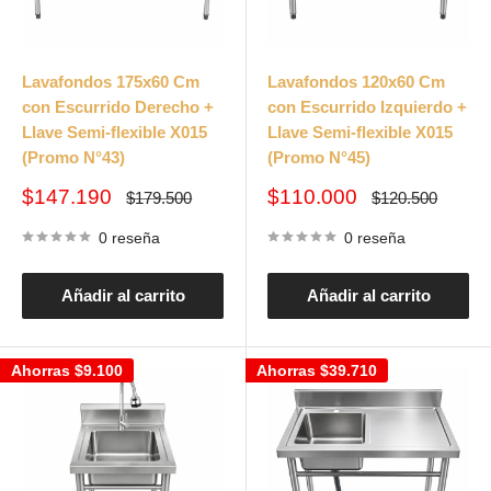
Lavafondos 175x60 Cm
Lavafondos 120x60 Cm
con Escurrido Derecho +
con Escurrido Izquierdo +
Llave Semi-flexible X015
Llave Semi-flexible X015
(Promo N°43)
(Promo N°45)
Precio
Precio
$147.190
$110.000
Precio
Precio
$179.500
$120.500
habitual
habitual
de
de
venta
venta
0 reseña
0 reseña
Añadir al carrito
Añadir al carrito
Ahorras
$9.100
Ahorras
$39.710