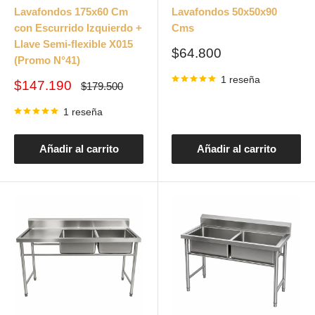
Lavafondos 175x60 Cm
Lavafondos 50x50x90
con Escurrido Izquierdo +
Cms
Llave Semi-flexible X015
Precio
$64.800
(Promo N°41)
de
venta
1 reseña
Precio
$147.190
Precio
$179.500
habitual
de
venta
1 reseña
Añadir al carrito
Añadir al carrito